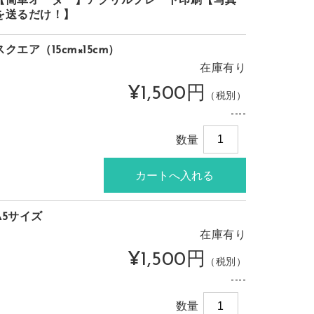
【簡単オーダー】アクリルプレート印刷【写真
を送るだけ！】
スクエア（15cm×15cm）
在庫有り
¥1,500円
（税別）
----
数量
A5サイズ
在庫有り
¥1,500円
（税別）
----
数量